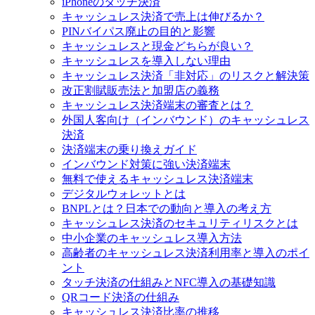
iPhoneのタッチ決済
キャッシュレス決済で売上は伸びるか？
PINバイパス廃止の目的と影響
キャッシュレスと現金どちらが良い？
キャッシュレスを導入しない理由
キャッシュレス決済「非対応」のリスクと解決策
改正割賦販売法と加盟店の義務
キャッシュレス決済端末の審査とは？
外国人客向け（インバウンド）のキャッシュレス
決済
決済端末の乗り換えガイド
インバウンド対策に強い決済端末
無料で使えるキャッシュレス決済端末
デジタルウォレットとは
BNPLとは？日本での動向と導入の考え方
キャッシュレス決済のセキュリティリスクとは
中小企業のキャッシュレス導入方法
高齢者のキャッシュレス決済利用率と導入のポイ
ント
タッチ決済の仕組みとNFC導入の基礎知識
QRコード決済の仕組み
キャッシュレス決済比率の推移