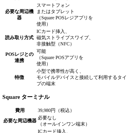
スマートフォン
必要な周辺機
またはタブレット
器
（Square POSレジアプリを
使用）
ICカード挿入、
読み取り方式
磁気ストライプスワイプ、
非接触型（NFC）
可能
POSレジとの
（Square POSアプリを
連携
使用）
小型で携帯性が高く、
特徴
モバイルデバイスと接続して利用するタイ
プの端末
Square ターミナル
費用
39,980円（税込）
必要なし
必要な周辺機器
（オールインワン端末）
ICカード挿入、