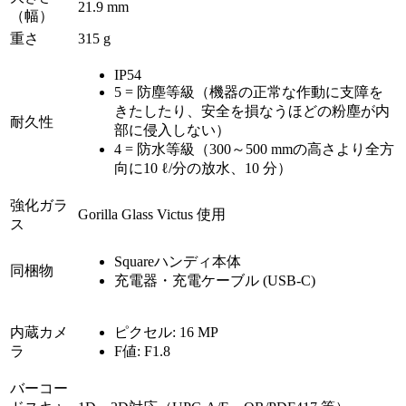
21.9 mm
（幅）
重さ
315 g
IP54
5 = 防塵等級（機器の正常な作動に支障を
きたしたり、安全を損なうほどの粉塵が内
耐久性
部に侵入しない）
4 = 防水等級（300～500 mmの高さより全方
向に10 ℓ/分の放水、10 分）
強化ガラ
Gorilla Glass Victus 使用
ス
Squareハンディ本体
同梱物
充電器・充電ケーブル (USB-C)
内蔵カメ
ピクセル: 16 MP
ラ
F値: F1.8
バーコー