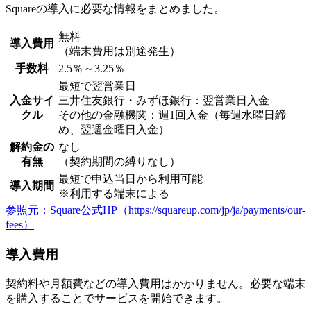
Squareの導入に必要な情報をまとめました。
無料
導入費用
（端末費用は別途発生）
手数料
2.5％～3.25％
最短で翌営業日
入金サイ
三井住友銀行・みずほ銀行：翌営業日入金
クル
その他の金融機関：週1回入金（毎週水曜日締
め、翌週金曜日入金）
解約金の
なし
有無
（契約期間の縛りなし）
最短で申込当日から利用可能
導入期間
※利用する端末による
参照元：Square公式HP（https://squareup.com/jp/ja/payments/our-
fees）
導入費用
契約料や月額費などの導入費用はかかりません
。必要な端末
を購入することでサービスを開始できます。