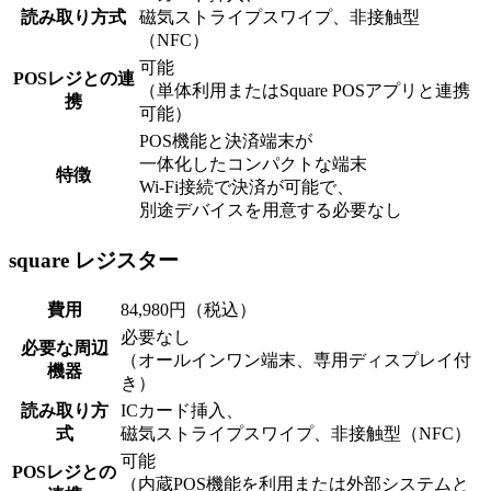
読み取り方式
磁気ストライプスワイプ、非接触型
（NFC）
可能
POSレジとの連
（単体利用またはSquare POSアプリと連携
携
可能）
POS機能と決済端末が
一体化したコンパクトな端末
特徴
Wi-Fi接続で決済が可能で、
別途デバイスを用意する必要なし
square レジスター
費用
84,980円（税込）
必要なし
必要な周辺
（オールインワン端末、専用ディスプレイ付
機器
き）
読み取り方
ICカード挿入、
式
磁気ストライプスワイプ、非接触型（NFC）
可能
POSレジとの
（内蔵POS機能を利用または外部システムと