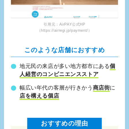
引用元：AirPAY公式HP
（https://airregi.jp/payment/）
このような店舗におすすめ
地元民の来店が多い地方都市にある
個
人経営のコンビニエンスストア
幅広い年代の客層が行きかう
商店街
に
店を構える個店
おすすめの理由