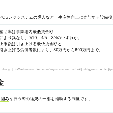
POSレジシステムの導入など、生産性向上に寄与する設備投
補助率は事業場内最低賃金額
により異なり、9/10、4/5、3/4のいずれか。
上限額は引き上げる最低賃金額と
引き上げる労働者数により、30万円から600万円まで。
/seisakunitsuite/bunya/koyou_roudou/roudoukijun/zigyonushi/shienjigyo
金
り組み
を行う際の経費の一部を補助する制度です。