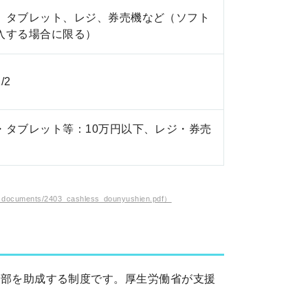
、タブレット、レジ、券売機など（ソフト
入する場合に限る）
/2
・タブレット等：10万円以下、レジ・券売
ents/2403_cashless_dounyushien.pdf）
一部を助成する制度です。厚生労働省が支援