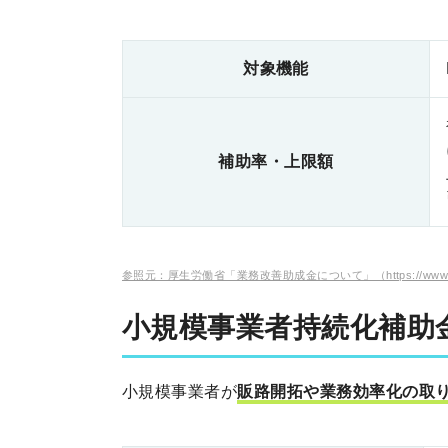
対象機能
補助率・上限額
参照元：厚生労働省「業務改善助成金について」（https://www.mhlw.go.jp/stf
小規模事業者持続化補助
小規模事業者が
販路開拓や業務効率化の取