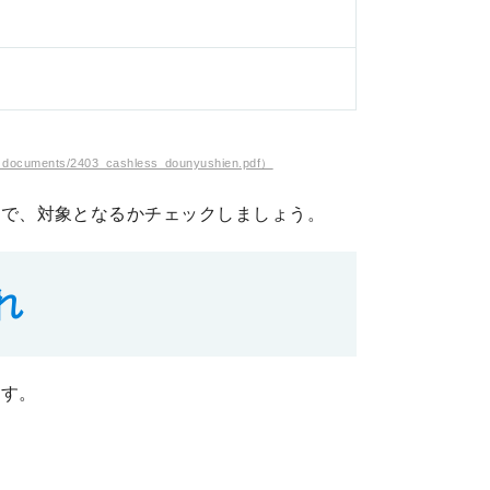
ents/2403_cashless_dounyushien.pdf）
ので、対象となるかチェックしましょう。
れ
ます。