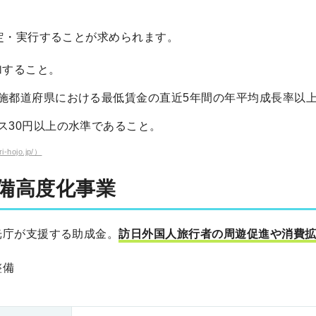
定・実行することが求められます。
加すること。
施都道府県における最低賃金の直近5年間の年平均成長率以上、
ス30円以上の水準であること。
hojo.jp/）
備
高度化事業
光庁が支援する助成金。
訪日外国人旅行者の周遊促進や消費
整備