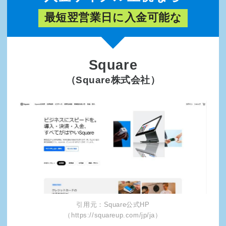
最短翌営業日に入金可能な
Square
（Square株式会社）
引用元：Square公式HP
（https://squareup.com/jp/ja）