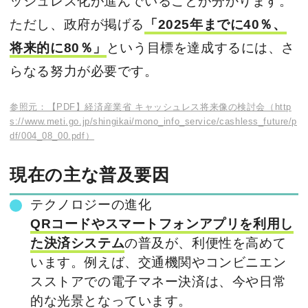
ッシュレス化が進んでいることが分かります。
ただし、政府が掲げる
「2025年までに40％、
将来的に80％」
という目標を達成するには、さ
らなる努力が必要です。
参照元：【PDF】経済産業省 キャッシュレス将来像の検討会（http
s://www.meti.go.jp/shingikai/mono_info_service/cashless_future/p
df/004_08_00.pdf）
現在の主な普及要因
テクノロジーの進化
QRコードやスマートフォンアプリを利用し
た決済システム
の普及が、利便性を高めて
います。例えば、交通機関やコンビニエン
スストアでの電子マネー決済は、今や日常
的な光景となっています。