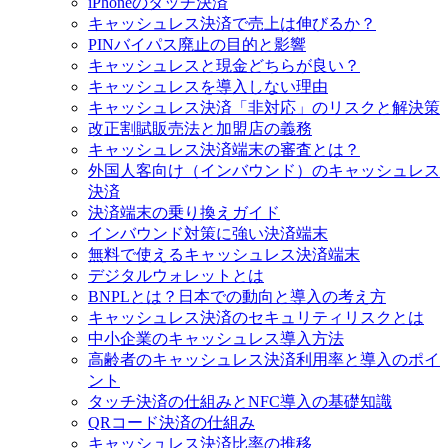
iPhoneのタッチ決済
キャッシュレス決済で売上は伸びるか？
PINバイパス廃止の目的と影響
キャッシュレスと現金どちらが良い？
キャッシュレスを導入しない理由
キャッシュレス決済「非対応」のリスクと解決策
改正割賦販売法と加盟店の義務
キャッシュレス決済端末の審査とは？
外国人客向け（インバウンド）のキャッシュレス
決済
決済端末の乗り換えガイド
インバウンド対策に強い決済端末
無料で使えるキャッシュレス決済端末
デジタルウォレットとは
BNPLとは？日本での動向と導入の考え方
キャッシュレス決済のセキュリティリスクとは
中小企業のキャッシュレス導入方法
高齢者のキャッシュレス決済利用率と導入のポイ
ント
タッチ決済の仕組みとNFC導入の基礎知識
QRコード決済の仕組み
キャッシュレス決済比率の推移