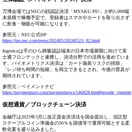
万博会場ではNECの顔認証決済「MYAKU-PE!」が約1,000端
末規模で稼働予定
で、登録者はスマホやカードを取り出さず
に飲食・物販が可能になります。
参照元：NEC公式HP
https://jpn.nec.com/press/202405/20240523_02.html
Ingenicoは手のひら静脈認証端末の日本市場展開に向けて富
士通フロンテックと連携し、決済分野での活用を進めていま
す。バイオメトリクス決済は「カード偽装リスクの排除」
「レジ待ち時間の短縮」を両立できるとされ、今後の普及が
期待されています。
参照元：ペイメントナビ
https://paymentnavi.com/paymentnews/146828.html#google_vignette
仮想通貨／ブロックチェーン決済
金融庁は2025年3月に改正資金決済法を国会提出し、
信託型
ステーブルコイン準備金の50％を国債等で運用可能とする柔
軟化案
を盛り込みました。