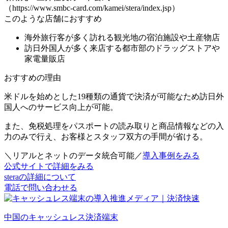
（https://www.smbc-card.com/kamei/stera/index.jsp）
このような店舗におすすめ
海外旅行客が多く訪れる
観光地の宿泊施設や土産物店
訪日外国人が多く来店する都市部の
ドラッグストアや
家電量販店
おすすめの理由
米ドルを始めとした19種類の通貨で決済が可能なため
訪日外
国人へのサービス向上が可能
。
また、免税処理をパスポートの読み取りと商品情報などの入
力のみで行え、お客様とスタッフ双方の手間が省ける。
＼リアルとネットのデータ統合可能／
導入事例をみる
公式サイトで詳細をみる
steraの詳細について
電話で問い合わせる
中国のキャッシュレス決済端末