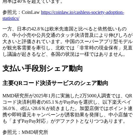
用率は40％を超えています。
参照元：CoinLaw
https://coinlaw.io/cashless-society-adoption-
statistics/
一方、日本の42.8％は欧米先進国と比べると依然低いもの
の、中小小売や公共交通のタッチ決済普及により伸びしろが
大きいと評価されています。中国のスーパーアプリ型モデル
が観光客需要を牽引し、北欧では「非常時の現金保有」見直
し議論が起きるなど、各国の状況は一様ではありません。
支払い手段別シェア動向
主要QRコード決済サービスのシェア動向
MMD研究所が2025年1月に実施した2万5000人調査では、
QR
コード決済利用者の65.1％がPayPayを選択
し、以下楽天ペイ
36.0％、d払い28.6％が続きました。加盟店側ではポイント連
携や即時還元キャンペーンが誘客効果を発揮し、中小店舗で
も「まずPayPay対応」がデファクトとなりつつあります。
参照元：MMD研究所