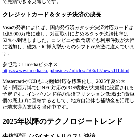
で完結できる見通しです。
クレジットカード＆タッチ決済の成長
Visaの発表によれば、国内発行済みタッチ決済対応カードは
1億5,000万枚に達し、対面取引に占める
タッチ決済比率は
52％へ到達
しました。コンビニや飲食店でも利用件数が大幅
に増加し、磁気・IC挿入型からのシフトが急激に進んでいま
す。
参照元：ITmediaビジネス
https://www.itmedia.co.jp/business/articles/2506/17/news011.html
MastercardやJCBも非接触対応を標準化し、2025年夏の大
阪・関西万博ではNFC対応のPOS端末が大規模に設置される
予定です。インバウンド客の決済フリクション低減は消費単
価の底上げに直結するとして、地方自治体も補助金を活用し
た端末導入支援を強化中です。
2025年以降のテクノロジートレンド
生体認証（バイオメトリクス）決済