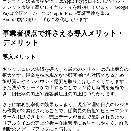
オンライン決済市場全体ではApple Payは日本のモバイルウ
ォレット市場で高いロイヤルティを維持しています。Google
Payは全国スーパーでのTap-to-Phone実証実験を重ね、
Android勢の追い上げも本格化しています。
事業者視点で押さえる導入メリット・
デメリット
導入メリット
キャッシュレス決済を導入する最大のメリットは売上機会の
拡大です。現金を持ち歩かない顧客層にも対応できるため、
衝動買いやインバウンド需要を取りこぼしにくくなります
。
また決済スピードが向上することでレジ待ち時間を短縮で
き、回転率の向上や顧客満足度の向上につながります。
さらに業務効率化の効果も大きく、現金管理や日次のレジ締
め作業が簡素化されることで、従業員の負担やヒューマンエ
ラーを削減できます。売上データが自動で集計されるため、
リアルタイムの売上分析や在庫管理にも生かしやすく、経営
判断のスピードアップに寄与します。