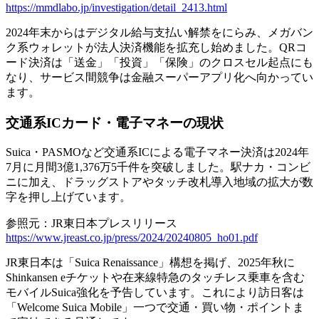
https://mmdlabo.jp/investigation/detail_2413.html
2024年末からはデジタル給与支払い解禁をにらみ、メガバン
ク系ウォレットが法人決済機能を拡充し始めました。QRコ
ード決済は「送金」「投資」「保険」のクロスセル起点にも
なり、サービス間競争は金融スーパーアプリ化へ向かってい
ます。
交通系ICカード・電子マネーの現状
Suica・PASMOなど交通系ICによる電子マネー決済は2
024年
7月に月間3億1,376万5千件を突破
しました。駅ナカ・コンビ
ニに加え、ドラッグストアやタッチ改札導入地域の拡大が数
字を押し上げています。
参照元：JR東日本プレスリリース
https://www.jreast.co.jp/press/2024/20240805_ho01.pdf
JR東日本は「Suica Renaissance」構想を掲げ、2025年秋に
Shinkansen eチケットや在来線特急のタッチレス乗車を含む
モバイルSuica強化を予告しています。これにより訪日客は
「Welcome Suica Mobile」一つで交通・買い物・ポイントま