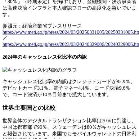
「80％」（時期未定）を掲げており、金融機関・決済事業者
は高速決済インフラと本人確認フローの高度化を急いでいま
す。
参照元：経済産業省プレスリリース
https://www.meti.go.jp/press/2024/03/20250331005/20250331005.ht
／
https://www.meti.go.jp/press/2023/03/20240329006/20240329006.ht
2024年のキャッシュレス化比率の内訳
キャッシュレス化比率の内訳はクレジットカードが82.9％、
デビットカード3.1％、電子マネー4.4％、コード決済9.6％
で、コード決済が10％目前まで拡大しています。
世界主要国との比較
世界全体の
デジタルトランザクション比率は70％に到達
し、
中国は都市部で90％、スウェーデンは80％がキャッシュレス
と報告されています。米国でもモバイルウォレットの日常利