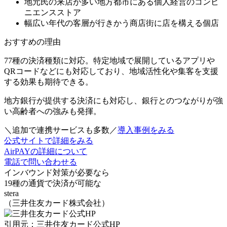
地元民の来店が多い地方都市にある
個人経営のコンビ
ニエンスストア
幅広い年代の客層が行きかう
商店街
に
店を構える個店
おすすめの理由
77種の決済種類に対応。特定地域で展開しているアプリや
QRコードなどにも対応しており、
地域活性化や集客を支援
する効果も期待
できる。
地方銀行が提供する決済にも対応し、銀行とのつながりが強
い高齢者への強みも発揮。
＼追加で連携サービスも多数／
導入事例をみる
公式サイトで詳細をみる
AirPAYの詳細について
電話で問い合わせる
インバウンド対策が必要なら
19種の通貨で決済が可能な
stera
（三井住友カード株式会社）
引用元：三井住友カード公式HP