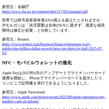
参照元：金融庁
https://www.fsa.go.jp/common/diet/217/02/setsumei.pdf
世界では暗号資産保有者が6.6億人を超えたとされますが、
JPモルガンは「決済需要は全体の6％に過ぎず、過度な成長
期待は修正が必要」と分析しています。
参照元：Reuters
https://www.reuters.com/business/finance/jpmorgan-wary-
stablecoins-trillion-dollar-growth-bets-cuts-them-by-half-2025-07-
03/
NFC・モバイルウォレットの進化
Apple Payは
2025年6月のアップデートでマイナンバーカード
連携を開始し、iPhoneでマイナンバーカードを提示したり、
コンビニで証明書を発行
できるようになりました。
参照元：Apple Newsroom
https://www.apple.com/jp/newsroom/2025/06/apple-introduces-my-
number-card-on-iphone/